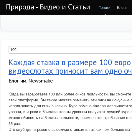
Природа - Видео и Статьи
Топики
Блоги
Каждая ставка в размере 100 евро
видеослотах приносит вам одно оч
Блог им. Newsmake
Когда вы заработаете 100 или более очков лояльности, вы сможете
этой платформе. Вы также можете обменять эти очки на бонусные 
использовать для игры в казино. Курс обмена баллов лояльности за
уровня, и игроки с бриллиантовым уровнем получают лучший курс 
можно обменять на баллы лояльности, применяется требование о в
35 раз.
Это клуб для игроков с высокими ставками, так как чем больше вы 