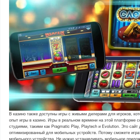
В казино также доступны игры с живыми дилерами для игроков, ко
опыт игры в казино. Игры в реальном времени на этой платформе 
студиями, такими как Pragmatic Play, Playtech и Evolution. Это сайт
оптимизированный для мобильных устройств. Потому сможете играт
мобильного устройства. Не нужно устанавливать мобильное прило