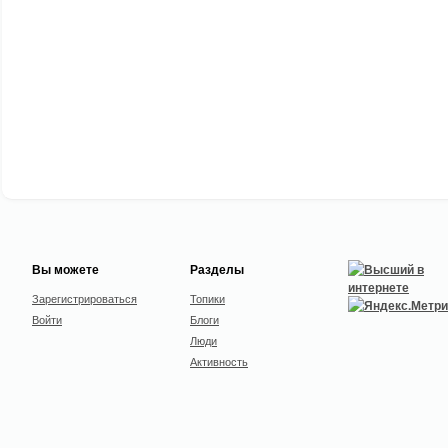
Вы можете
Разделы
Зарегистрироваться
Топики
Войти
Блоги
Люди
Активность