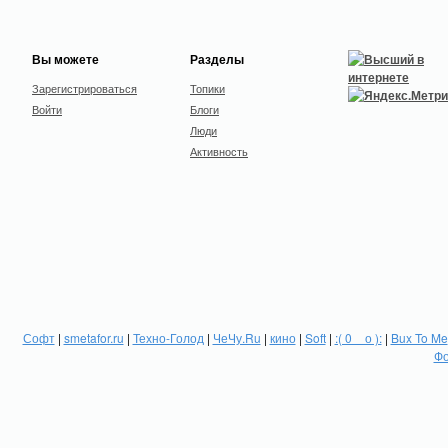
Вы можете
Разделы
Зарегистрироваться
Топики
Войти
Блоги
Люди
Активность
Софт
|
smetafor.ru
|
Техно-Голод
|
ЧеЧу.Ru
|
кино
|
Soft
|
:( 0 _ о ):
|
Bux To Me
Фо