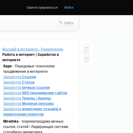
Зарегистрироваться
Войти
Найти
Высший в интернете - Развлечение
Работа в интернет | Заработок в
интернете
Sape
- Передовые технологии
продвижения в интернете
Заработок
Ссылки
Заработок
Статьи
Заработок
вечные ссылки
Заработок
SEO продвижения сайтов
Заработок
Тизеры / банеры
Заработок
Мединая реклама
Заработок
мониторинг отзывов и
привлечения клиентов
Miralinks
- покупка\продажа вечных
ссылок, статей ! Лидирующая система
статейного маркетинга .