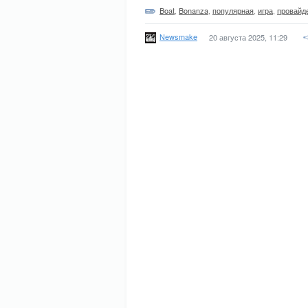
Boat
,
Bonanza
,
популярная
,
игра
,
провайд
Newsmake
20 августа 2025, 11:29