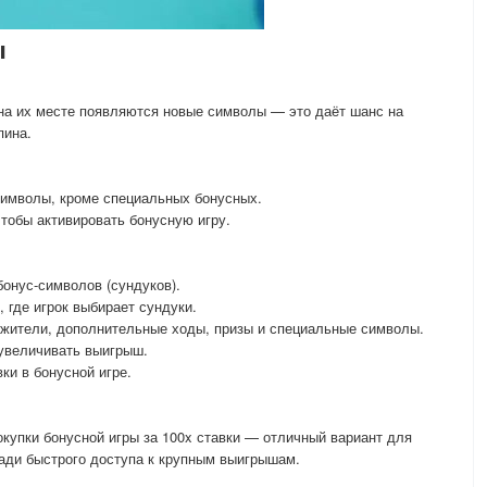
ы
на их месте появляются новые символы — это даёт шанс на
пина.
 символы, кроме специальных бонусных.
чтобы активировать бонусную игру.
бонус-символов (сундуков).
, где игрок выбирает сундуки.
жители, дополнительные ходы, призы и специальные символы.
увеличивать выигрыш.
ки в бонусной игре.
окупки бонусной игры за 100x ставки — отличный вариант для
ади быстрого доступа к крупным выигрышам.