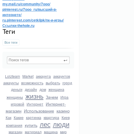
my.mail.ru/community/7ooo/
pinterest.ru/7ooo_ru/высший-в-
интернете/
ru.pinterest.com/cetkijpk/пк-и-игры/
Ссылки thehole.ru
Теги
Все теги
Lolzteam
Market
аккаунта
аккаунтов
аккаунты
возможность
выбрать
город
деньги
дизайн
дом
женщина
жизнь
Зачем
женщины
Игра
Интернет-
игровой
Интернет
магазин
Использование
казино
Как
Какие
картинка
квартира
Киев
лес
люди
купить
компания
магазин
материал
машина
мир