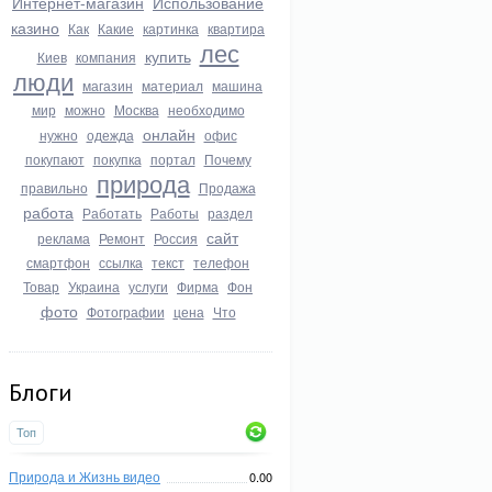
Интернет-магазин
Использование
казино
Как
Какие
картинка
квартира
лес
купить
Киев
компания
люди
магазин
материал
машина
мир
можно
Москва
необходимо
онлайн
нужно
одежда
офис
покупают
покупка
портал
Почему
природа
правильно
Продажа
работа
Работать
Работы
раздел
сайт
реклама
Ремонт
Россия
смартфон
ссылка
текст
телефон
Товар
Украина
услуги
Фирма
Фон
фото
Фотографии
цена
Что
Блоги
Топ
Природа и Жизнь видео
0.00