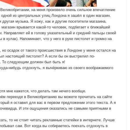
в Великобритании, на меня произвело очень сильное впечатление
на одной из центральных улиц Лондона я зашёл в один магазин.
 другая музыка. Я хожу, как и другие посетители магазина,
 магазин врывается какой-то человек, подбегает к ближайшей
. Направляет ей в голову указательный и средний пальцы своей
 в кулак). Напоминает, что у него в руке пистолет и громко на
 но осадок от такого происшествия в Лондоне у меня остался на
был настоящий пистолет? А если бы он выстрелил по-
. То следующим должен был быть я!
 куда-нибудь отдохнуть, я вычёркиваю из своего воображаемого
отя мне кажется, что делать там нечего вообще.
оём переезде в Великобританию вы можете прочитать на сайте
ый я оставил для вас в первом предложении этого текста. А я
 очевидца. И эти ощущения оказались не самыми приятными в
ать, то не стоит читать рекламные статейки в интернете. Лучше
побывал сам. Вот когда вы собираетесь поехать отдохнуть в