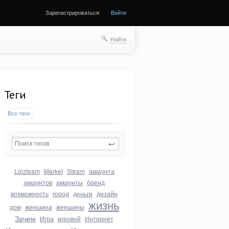
Зарегистрироваться
Войти
Найти
Теги
Все теги
Lolzteam
Market
Steam
аккаунта
аккаунтов
аккаунты
бренд
возможность
город
деньги
дизайн
жизнь
дом
женщина
женщины
Зачем
Игра
игровой
Интернет