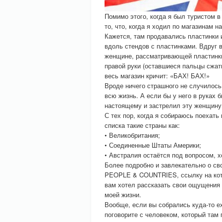
Помимо этого, когда я был туристом 
то, что, когда я ходил по магазинам 
Кажется, там продавались пластинки и
вдоль стендов с пластинками. Вдруг в
женщине, рассматривающей пластинки
правой руки (оставшиеся пальцы сжаты
весь магазин кричит: «БАХ! БАХ!»
Вроде ничего страшного не случилось,
всю жизнь. А если бы у него в руках 
настоящему и застрелил эту женщину
С тех пор, когда я собираюсь поехать
списка такие страны как:
• Великобритания;
• Соединенные Штаты Америки;
• Австралия остаётся под вопросом, х
Более подробно и завлекательно о св
PEOPLE & COUNTRIES, ссылку на котор
вам хотел рассказать свои ощущения
моей жизни.
Вообще, если вы собрались куда-то ех
поговорите с человеком, который там 