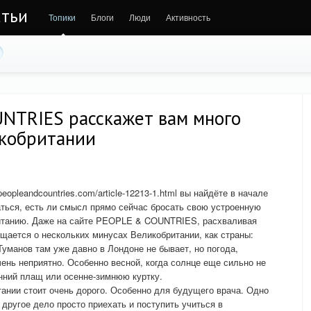
атьи
Топики
Блоги
Люди
Активность
NTRIES расскажет вам много
икобритании
opleandcountries.com/article-12213-1.html вы найдёте в начале
аться, есть ли смысл прямо сейчас бросать свою устроенную
ританию. Даже на сайте PEOPLE & COUNTRIES, расхваливая
бщается о нескольких минусах Великобритании, как страны:
Туманов там уже давно в Лондоне не бывает, но погода,
чень неприятно. Особенно весной, когда солнце еще сильно не
енний плащ или осенне-зимнюю куртку.
тании стоит очень дорого. Особенно для будущего врача. Одно
другое дело просто приехать и поступить учиться в