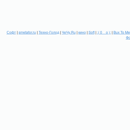
Софт
|
smetafor.ru
|
Техно-Голод
|
ЧеЧу.Ru
|
кино
|
Soft
|
:( 0 _ о ):
|
Bux To Me
Фо