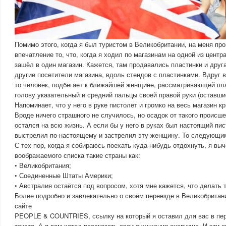
Помимо этого, когда я был туристом в Великобритании, на меня пр
впечатление то, что, когда я ходил по магазинам на одной из цент
зашёл в один магазин. Кажется, там продавались пластинки и друга
другие посетители магазина, вдоль стендов с пластинками. Вдруг в
то человек, подбегает к ближайшей женщине, рассматривающей пла
голову указательный и средний пальцы своей правой руки (оставши
Напоминает, что у него в руке пистолет и громко на весь магазин к
Вроде ничего страшного не случилось, но осадок от такого происш
остался на всю жизнь. А если бы у него в руках был настоящий пис
выстрелил по-настоящему и застрелил эту женщину. То следующи
С тех пор, когда я собираюсь поехать куда-нибудь отдохнуть, я вы
воображаемого списка такие страны как:
• Великобритания;
• Соединенные Штаты Америки;
• Австралия остаётся под вопросом, хотя мне кажется, что делать 
Более подробно и завлекательно о своём переезде в Великобритан
сайте
PEOPLE & COUNTRIES, ссылку на который я оставил для вас в пе
текста. А я вам хотел рассказать свои ощущения очевидца. И эти 