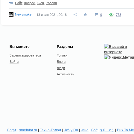
Сайт
,
вопрос
,
Киев
,
Россия
Newsmake
13 июля 2021, 20:18
0
773
Вы можете
Разделы
Зарегистрироваться
Топики
Войти
Блоги
Люди
Активность
Софт
|
smetafor.ru
|
Техно-Голод
|
ЧеЧу.Ru
|
кино
|
Soft
|
:( 0 _ о ):
|
Bux To Me