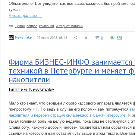
Обязательно! Вот увидите, как все ваши, казалось бы, проблемы ра
туман.
Читать дальше →
Туман
,
вопрос
,
компания
,
интернет-магазин
Newsmake
27 июля 2023, 08:43
0
875
Фирма БИЗНЕС-ИНФО занимается 
техникой в Петербурге и меняет 
накопители
Блог им. Newsmake
Мало кто знает, что сердцем любого кассового аппарата является 
по-простому ФН. Но ведь в случае его поломки вам потребуется
за
накопителя и перерегистрация онлайн-касс в Санкт-Петербурге
. Я р
такая головная боль на целую неделю, пока сам не столкнулся с э
Слава богу, какой-то добрый человек посоветовал нам обратитьс
ссылку на которую я вам оставил чуть выше в этом тексте. Все-т