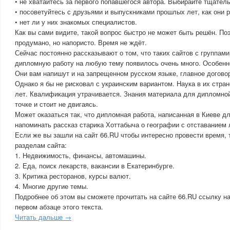
• не хватайтесь за первого попавшегося автора. Выбирайте тщатель
• посоветуйтесь с друзьями и выпускниками прошлых лет, как они 
• нет ли у них знакомых специалистов.
Как вы сами видите, такой вопрос быстро не может быть решён. По
продумано, но напористо. Время не ждёт.
Сейчас постоянно рассказывают о том, что таких сайтов с группами
дипломную работу на любую тему появилось очень много. Особенно
Они вам напишут и на запрещенном русском языке, главное договор
Однако я бы не рисковал с украинским вариантом. Наука в их стран
лет. Квалификация утрачивается. Знания материала для дипломно
точке и стоит не двигаясь.
Может оказаться так, что дипломная работа, написанная в Киеве дл
напоминать рассказ старика Хоттабыча о географии с отставанием 
Если же вы зашли на сайт 66.RU чтобы интересно провести время, 
разделам сайта:
1. Недвижимость, финансы, автомашины.
2. Еда, поиск лекарств, вакансии в Екатеринбурге.
3. Критика ресторанов, курсы валют.
4. Многие другие темы.
Подробнее об этом вы сможете прочитать на сайте 66.RU ссылку на
первом абзаце этого текста.
Читать дальше →