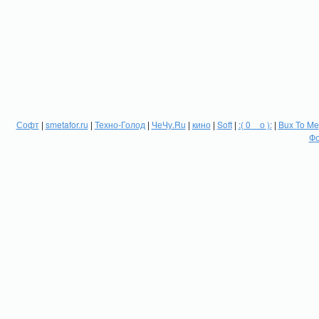
Софт
|
smetafor.ru
|
Техно-Голод
|
ЧеЧу.Ru
|
кино
|
Soft
|
:( 0 _ о ):
|
Bux To Me
Фо