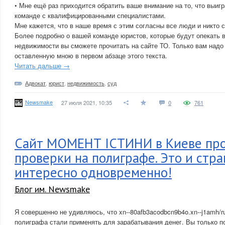
• Мне ещё раз приходится обратить ваше внимание на то, что выигр
команде с квалифицированными специалистами.
Мне кажется, что в наше время с этим согласны все люди и никто с
Более подробно о вашей команде юристов, которые будут опекать в
недвижимости вы сможете прочитать на сайте ТО. Только вам надо 
оставленную мною в первом абзаце этого текста.
Читать дальше →
Адвокат
,
юрист
,
недвижимость
,
суд
Newsmake
27 июля 2021, 10:35
0
761
Сайт МОМЕНТ IСТИНИ в Киеве пр
проверки на полиграфе. Это и стра
интересно одновременно!
Блог им. Newsmake
Я совершенно не удивляюсь, что xn--80afb3acodbcn9b4o.xn--j1amh/ru
полиграфа стали применять для зарабатывания денег. Вы только по