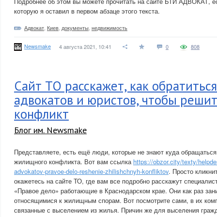
Подробнее об этом вы можете прочитать на сайте БТИ АДВОКАТ, е
которую я оставил в первом абзаце этого текста.
Адвокат
,
Киев
,
документы
,
недвижимость
Newsmake
4 августа 2021, 10:41
0
808
Сайт ТО расскажет, как обратиться
адвокатов и юристов, чтобы реш
конфликт
Блог им. Newsmake
Представляете, есть ещё люди, которые не знают куда обращаться
жилищного конфликта. Вот вам ссылка
https://obzor.city/texty/helpdes
advokatov-pravoe-delo-reshenie-zhilishchnyh-konfliktov
. Просто кликни
окажетесь на сайте ТО, где вам все подробно расскажут специали
«Правое дело» работающие в Краснодарском крае. Они как раз за
относящимися к жилищным спорам. Вот посмотрите сами, в их ком
связанные с выселением из жилья. Причин же для выселения граж