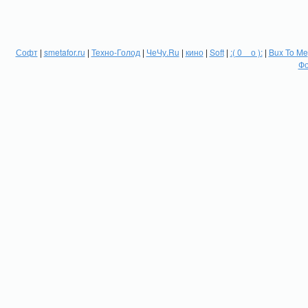
Софт
|
smetafor.ru
|
Техно-Голод
|
ЧеЧу.Ru
|
кино
|
Soft
|
:( 0 _ о ):
|
Bux To Me
Фо