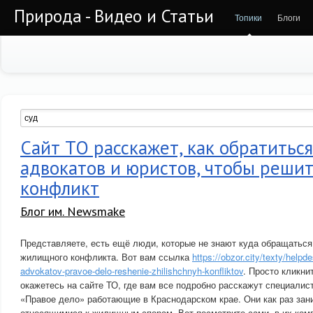
Природа - Видео и Статьи
Топики
Блоги
Сайт ТО расскажет, как обратиться
адвокатов и юристов, чтобы реш
конфликт
Блог им. Newsmake
Представляете, есть ещё люди, которые не знают куда обращаться
жилищного конфликта. Вот вам ссылка
https://obzor.city/texty/helpdes
advokatov-pravoe-delo-reshenie-zhilishchnyh-konfliktov
. Просто кликни
окажетесь на сайте ТО, где вам все подробно расскажут специали
«Правое дело» работающие в Краснодарском крае. Они как раз за
относящимися к жилищным спорам. Вот посмотрите сами, в их ком