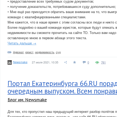
• предоставление всех требуемых судом документов;
• получение доказательств, потребовавшихся суду дополнительно;
• Мне ещё раз приходится обратить ваше внимание на то, что выигр
команде с квалифицированными специалистами.
Мне кажется, что в наше время с этим согласны все люди и никто с
Более подробно о вашей команде юристов, которые будут опекать в
недвижимости вы сможете прочитать на сайте ТО. Только вам надо 
оставленную мною в первом абзаце этого текста.
Читать дальше →
Адвокат
,
юрист
,
недвижимость
,
суд
Newsmake
27 июля 2021, 10:35
0
761
Портал Екатеринбурга 66.RU пора
очередным выпуском. Всем понрави
Блог им. Newsmake
Для тех, кто пропустил наш предыдущий интернет разбор полётов п
Екатеринбурге напомню лишь вскользь, что сайт 66.RU оборудован