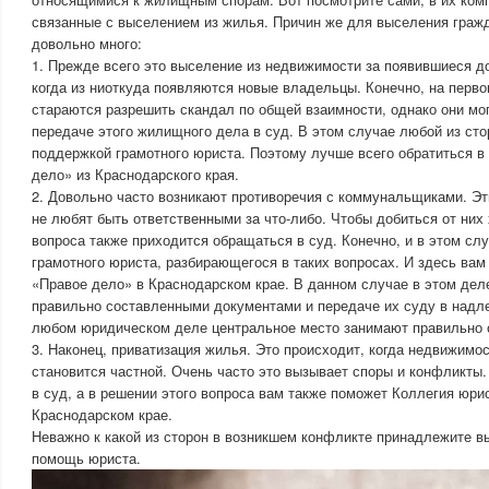
связанные с выселением из жилья. Причин же для выселения граж
довольно много:
1. Прежде всего это выселение из недвижимости за появившиеся д
когда из ниоткуда появляются новые владельцы. Конечно, на перв
стараются разрешить скандал по общей взаимности, однако они мо
передаче этого жилищного дела в суд. В этом случае любой из сто
поддержкой грамотного юриста. Поэтому лучше всего обратиться 
дело» из Краснодарского края.
2. Довольно часто возникают противоречия с коммунальщиками. Э
не любят быть ответственными за что-либо. Чтобы добиться от них 
вопроса также приходится обращаться в суд. Конечно, и в этом слу
грамотного юриста, разбирающегося в таких вопросах. И здесь ва
«Правое дело» в Краснодарском крае. В данном случае в этом дел
правильно составленными документами и передаче их суду в надл
любом юридическом деле центральное место занимают правильно 
3. Наконец, приватизация жилья. Это происходит, когда недвижимо
становится частной. Очень часто это вызывает споры и конфликты
в суд, а в решении этого вопроса вам также поможет Коллегия юри
Краснодарском крае.
Неважно к какой из сторон в возникшем конфликте принадлежите вы
помощь юриста.