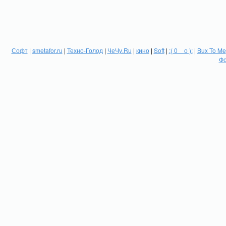
Софт
|
smetafor.ru
|
Техно-Голод
|
ЧеЧу.Ru
|
кино
|
Soft
|
:( 0 _ о ):
|
Bux To Me
Фо