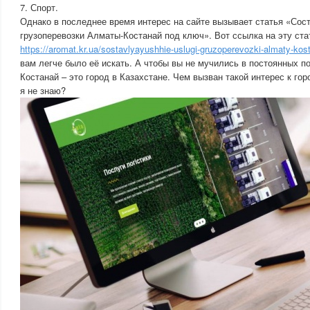
7. Спорт.
Однако в последнее время интерес на сайте вызывает статья «Со
грузоперевозки Алматы-Костанай под ключ». Вот ссылка на эту ст
https://aromat.kr.ua/sostavlyayushhie-uslugi-gruzoperevozki-almaty-kos
вам легче было её искать. А чтобы вы не мучились в постоянных по
Костанай – это город в Казахстане. Чем вызван такой интерес к го
я не знаю?