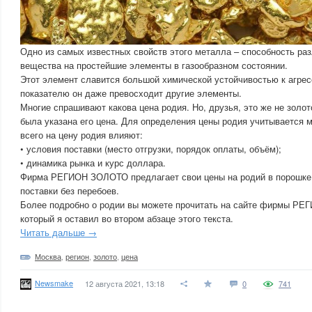
Одно из самых известных свойств этого металла – способность ра
вещества на простейшие элементы в газообразном состоянии.
Этот элемент славится большой химической устойчивостью к агре
показателю он даже превосходит другие элементы.
Многие спрашивают какова цена родия. Но, друзья, это же не золот
была указана его цена. Для определения цены родия учитывается 
всего на цену родия влияют:
• условия поставки (место отгрузки, порядок оплаты, объём);
• динамика рынка и курс доллара.
Фирма РЕГИОН ЗОЛОТО предлагает свои цены на родий в порошке 
поставки без перебоев.
Более подробно о родии вы можете прочитать на сайте фирмы РЕ
который я оставил во втором абзаце этого текста.
Читать дальше →
Москва
,
регион
,
золото
,
цена
Newsmake
12 августа 2021, 13:18
0
741