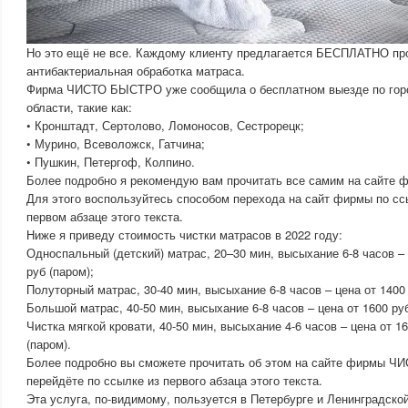
Но это ещё не все. Каждому клиенту предлагается БЕСПЛАТНО пр
антибактериальная обработка матраса.
Фирма ЧИСТО БЫСТРО уже сообщила о бесплатном выезде по город
области, такие как:
• Кронштадт, Сертолово, Ломоносов, Сестрорецк;
• Мурино, Всеволожск, Гатчина;
• Пушкин, Петергоф, Колпино.
Более подробно я рекомендую вам прочитать все самим на сайт
Для этого воспользуйтесь способом перехода на сайт фирмы по сс
первом абзаце этого текста.
Ниже я приведу стоимость чистки матрасов в 2022 году:
Односпальный (детский) матрас, 20–30 мин, высыхание 6-8 часов – 
руб (паром);
Полуторный матрас, 30-40 мин, высыхание 6-8 часов – цена от 1400 
Большой матрас, 40-50 мин, высыхание 6-8 часов – цена от 1600 ру
Чистка мягкой кровати, 40-50 мин, высыхание 4-6 часов – цена от 1
(паром).
Более подробно вы сможете прочитать об этом на сайте фирмы 
перейдёте по ссылке из первого абзаца этого текста.
Эта услуга, по-видимому, пользуется в Петербурге и Ленинградско