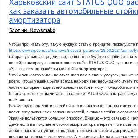
Харьковский сайт STATUS QUO рас
как заказать автомобильные стойк
амортизатора
Блог им. Newsmake
Чтобы прочитать эту, такую нужную статью пройдите, пожалуйста 
https://www.sq.com.ua/rus/news/novosti_partnerov/28.03.2021/zamovly
которая устрашающе длинная, но вы то не будете её набирать на к
по ней, и вы сразу же окажетесь на сайте STATUS QUO, где вы и п
«Заказываем автомобильные стойки амортизатора».
Чтобы ваш автомобиль не отказывал вам в своих услугах, за ним 
всего, чтобы машина была всегда на ходу вам необходимо иметь п
частей, которые чаще всего изнашиваются и могут понадобиться в
В тексте, который вы читаете на сайте STATUS QUO вам расскажут 
renik.com.ua.
Рекомендую вам зайти на сайт интернет-магазина. Там вы сможете
всеми предложениями запасных частей, включая стойки амортизато
Украине пользуются большим спросом. Видимо – это связано с час
Даже если вы покупаете стойки амортизатора впервые, то на сайте 
легко и просто интуитивно подберёте отличные стойки амортизаторо
продаются только самые лучшие. А используя фильтр, расположен