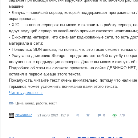
машине;
• Линукс – новейший сервер, который поддерживает программы на Л
экранирована;
• ХГС — в новых серверах вы можете включить в работу сервер, на
вдруг ведущий сервер по какой-либо причине окажется неактивным;
• Енкриптид нетворки, что означает кодированные сети, то есть д
материала в сети;
• Появились SDN шлюзы, но понять, что это такое сможет только с
• Услуга по движению Storage – представляет собой службу по хра
полученных с предыдущих серверов. Далее вы можете скинуть её 
Подробнее об этом вы сможете прочитать на сайте ДЕЗИНФО.НЕТ, 
оставил в первом абзаце этого текста.
Пожалуйста, читайте текст очень внимательно, потому что наличие
терминов может усложнить понимание вами этого текста.
Читать дальше →
Цена
,
центр
,
работа
,
текст
Newsmake
21 июля 2021, 15:19
0
779