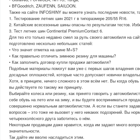
• BFGoodrich, ZAUFENN, SAILOON.
Также на сайте INFOSHINY вы можете узнать последние новости, та
1. Тестирование летних шин 2021 г в типоразмере 205/55 R16.
2. Китайские всесезонные шины опасны по результатам тестов. Изб
3. Тест летних шин Continental PremiumContact 6.
Для тез кто только недавно смел за руль своего автомобиля на са
подготовлено несколько небольших статей:
• Что значит отметка на шине M+S?
• Как правильно отличить зимнюю резину для машины?
• Как заполнить договор купли продажи автомобиля?
Подобные материалы помогут вам уже с первых шагов владения св
досадных оплошностей, которые часто допускают новички владель
Хотя, в принципе, ничего сложного в этом всём нет. Вы когда обувь
вы действуете по такому же принципу.
Выбирайте колеса или резину, как принято говорить у автомобилист
себе обувь на лето или на зиму, и вы будете восприниматься прод
совершенно нормальным автомобилистом. А если вы станете задав
вопросов – это тоже не вызовет у него никаких подозрений. Вы нор
четырехколёсного друга заботитесь о нём.
Некоторым продавцам даже нравится, когда им задают много вопро
значительности.
Так дайте им вволю насладиться этим.