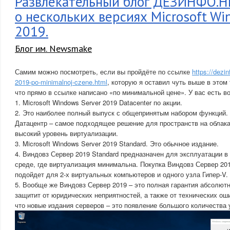
Развлекательный блог ДЕЗИНФО.Н
о нескольких версиях Microsoft Wi
2019.
Блог им. Newsmake
Самим можно посмотреть, если вы пройдёте по ссылке
https://dezi
2019-po-minimalnoj-czene.html
, которую я оставил чуть выше в этом
что прямо в ссылке написано «по минимальной цене». У вас есть в
1. Microsoft Windows Server 2019 Datacenter по акции.
2. Это наиболее полный выпуск с общепринятым набором функций.
Датацентр – самое подходящее решение для пространств на облака
высокий уровень виртуализации.
3. Microsoft Windows Server 2019 Standard. Это обычное издание.
4. Виндовз Сервер 2019 Standard предназначен для эксплуатации в
среде, где виртуализация минимальна. Покупка Виндовз Сервер 20
подойдет для 2-х виртуальных компьютеров и одного узла Гипер-V.
5. Вообще же Виндовз Сервер 2019 – это полная гарантия абсолют
защитит от юридических неприятностей, а также от технических оши
что новые издания серверов – это появление большого количества 