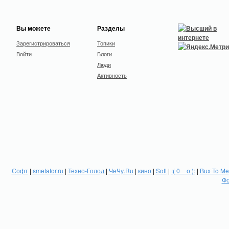
Вы можете
Разделы
Зарегистрироваться
Топики
Войти
Блоги
Люди
Активность
Софт
|
smetafor.ru
|
Техно-Голод
|
ЧеЧу.Ru
|
кино
|
Soft
|
:( 0 _ о ):
|
Bux To Me
Фо