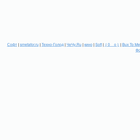
Софт
|
smetafor.ru
|
Техно-Голод
|
ЧеЧу.Ru
|
кино
|
Soft
|
:( 0 _ о ):
|
Bux To Me
Фо