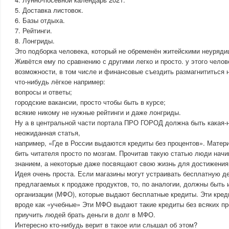
5. Доставка листовок.
6. Базы отдыха.
7. Рейтинги.
8. Лонгриды.
Это подборка человека, который не обременён житейскими неуряди
Живётся ему по сравнению с другими легко и просто. у этого челов
возможности, в том числе и финансовые съездить размагнититься н
что-нибудь лёгкое например:
вопросы и ответы;
городские вакансии, просто чтобы быть в курсе;
всякие никому не нужные рейтинги и даже лонгриды.
Ну а в центральной части портала ПРО ГОРОД должна быть какая-
неожиданная статья,
например, «Где в России выдаются кредиты без процентов». Матер
бить читателя просто по мозгам. Прочитав такую статью люди нач
знанием, а некоторые даже посвящают свою жизнь для достижения 
Идея очень проста. Если магазины могут устраивать бесплатную д
предлагаемых к продаже продуктов, то, по аналогии, должны быть
организации (МФО), которые выдают бесплатные кредиты. Эти кред
вроде как «учебные» Эти МФО выдают такие кредиты без всяких пр
приучить людей брать деньги в долг в МФО.
Интересно кто-нибудь верит в такое или слышал об этом?