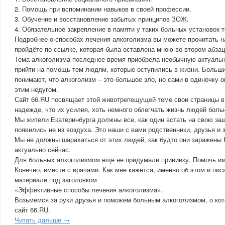
2. Помощь при вспоминании навыков в своей профессии.
3. Обучение и восстановление забытых принципов ЗОЖ.
4. Обязательное закрепление в памяти у таких больных установок т
Подробнее о способах лечения алкоголизма вы можете прочитать н
пройдёте по ссылке, которая была оставлена мною во втором абзаце
Тема алкоголизма последнее время приобрела необычную актуаль
прийти на помощь тем людям, которые оступились в жизни. Больши
понимают, что алкоголизм – это большое зло, но сами в одиночку о
этим недугом.
Сайт 66.RU посвящает этой животрепещущей теме свои страницы в 
надежде, что их усилия, хоть немного облегчать жизнь людей боль
Мы жители Екатеринбурга должны все, как один встать на свою защ
появились не из воздуха. Это наши с вами родственники, друзья и 
Мы не должны шарахаться от этих людей, как будто они заражены 
актуально сейчас.
Для больных алкоголизмом еще не придумали прививку. Помочь им
Конечно, вместе с врачами. Как мне кажется, именно об этом и пис
материале под заголовком
«Эффективные способы лечения алкоголизма».
Возьмемся за руки друзья и поможем больным алкоголизмом, о ко
сайт 66.RU.
Читать дальше →