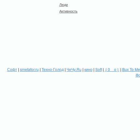
Люди
Активность
Софт
|
smetafor.ru
|
Техно-Голод
|
ЧеЧу.Ru
|
кино
|
Soft
|
:( 0 _ о ):
|
Bux To Me
Фо