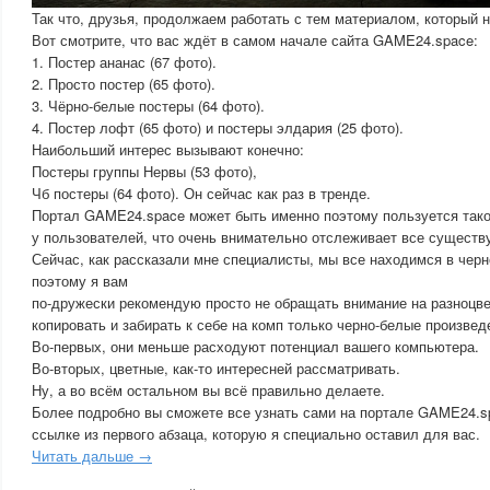
Так что, друзья, продолжаем работать с тем материалом, который 
Вот смотрите, что вас ждёт в самом начале сайта GAME24.space:
1. Постер ананас (67 фото).
2. Просто постер (65 фото).
3. Чёрно-белые постеры (64 фото).
4. Постер лофт (65 фото) и постеры элдария (25 фото).
Наибольший интерес вызывают конечно:
Постеры группы Нервы (53 фото),
Чб постеры (64 фото). Он сейчас как раз в тренде.
Портал GAME24.space может быть именно поэтому пользуется так
у пользователей, что очень внимательно отслеживает все сущест
Сейчас, как рассказали мне специалисты, мы все находимся в чер
поэтому я вам
по-дружески рекомендую просто не обращать внимание на разноцве
копировать и забирать к себе на комп только черно-белые произвед
Во-первых, они меньше расходуют потенциал вашего компьютера.
Во-вторых, цветные, как-то интересней рассматривать.
Ну, а во всём остальном вы всё правильно делаете.
Более подробно вы сможете все узнать сами на портале GAME24.sp
ссылке из первого абзаца, которую я специально оставил для вас.
Читать дальше →