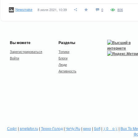
Newsmake
8 июля 2021, 10:39
0
806
Вы можете
Разделы
Зарегистрироваться
Топики
Войти
Блоги
Люди
Активность
Софт
|
smetafor.ru
|
Техно-Голод
|
ЧеЧу.Ru
|
кино
|
Soft
|
:( 0 _ о ):
|
Bux To Me
Фо