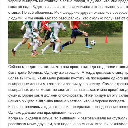
хорошо выиграть на ставках. Честно говоря, я думал, что мне пред
сколько надо будет выплачивать в зависимости от реального участ
ставке. Но всё обошлось. Мои шведские друзья оказались соверш
людьми, и мы очень быстро разобрались, кто сколько получает от 
Сейчас мне даже кажется, что они просто никогда не делали ставк
быть даже боялись. Одному же страшно! А когда делаешь ставку гр
более выигрыш, нами было решено пустить на посещение одного шв
выигранные деньги мы заказали различную выпивку. Самое страшно
выигранных денег может не хватить на наш заказ, и мне придётся
суммы. Вроде как я должен спонсировать. Я же придумал эту склад
нашего общего выигрыша вполне хватило, чтобы хорошо посидеть.
Конечно, нашлись люди, кто решил продолжить празднование наш
Однако дальше они праздновали на свои.
Когда мы сидели в клубе, то выпивали и разговаривали на футболь
рассказал моим друзьям, что недавно во многих странах закончил