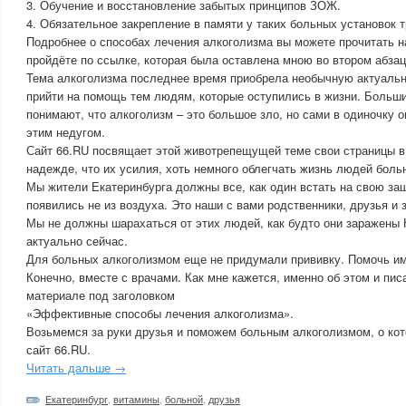
3. Обучение и восстановление забытых принципов ЗОЖ.
4. Обязательное закрепление в памяти у таких больных установок т
Подробнее о способах лечения алкоголизма вы можете прочитать н
пройдёте по ссылке, которая была оставлена мною во втором абзаце
Тема алкоголизма последнее время приобрела необычную актуаль
прийти на помощь тем людям, которые оступились в жизни. Больши
понимают, что алкоголизм – это большое зло, но сами в одиночку о
этим недугом.
Сайт 66.RU посвящает этой животрепещущей теме свои страницы в 
надежде, что их усилия, хоть немного облегчать жизнь людей боль
Мы жители Екатеринбурга должны все, как один встать на свою защ
появились не из воздуха. Это наши с вами родственники, друзья и 
Мы не должны шарахаться от этих людей, как будто они заражены 
актуально сейчас.
Для больных алкоголизмом еще не придумали прививку. Помочь им
Конечно, вместе с врачами. Как мне кажется, именно об этом и пис
материале под заголовком
«Эффективные способы лечения алкоголизма».
Возьмемся за руки друзья и поможем больным алкоголизмом, о ко
сайт 66.RU.
Читать дальше →
Екатеринбург
,
витамины
,
больной
,
друзья