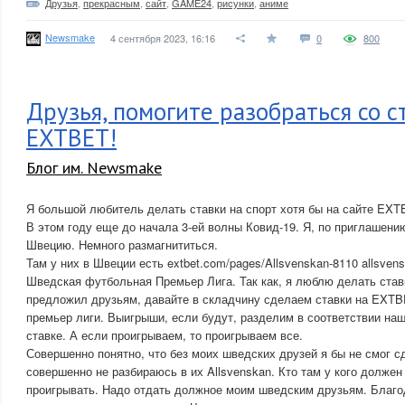
Друзья
,
прекрасным
,
сайт
,
GAME24
,
рисунки
,
аниме
Newsmake
4 сентября 2023, 16:16
0
800
Друзья, помогите разобраться со с
EXTBET!
Блог им. Newsmake
Я большой любитель делать ставки на спорт хотя бы на сайте EXT
В этом году еще до начала 3-ей волны Ковид-19. Я, по приглашени
Швецию. Немного размагнититься.
Там у них в Швеции есть extbet.com/pages/Allsvenskan-8110 allsvens
Шведская футбольная Премьер Лига. Так как, я люблю делать став
предложил друзьям, давайте в складчину сделаем ставки на EXTB
премьер лиги. Выигрыши, если будут, разделим в соответствии на
ставке. А если проигрываем, то проигрываем все.
Совершенно понятно, что без моих шведских друзей я бы не смог сд
совершенно не разбираюсь в их Allsvenskan. Кто там у кого должен
проигрывать. Надо отдать должное моим шведским друзьям. Благо