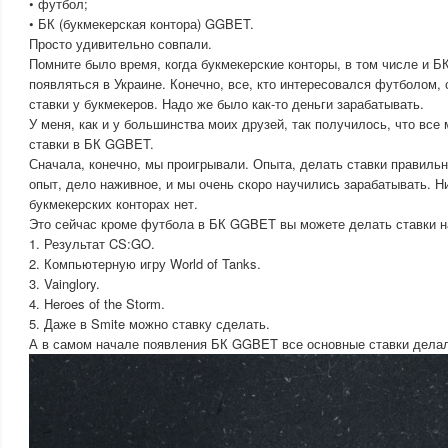
• футбол;
• БК (букмекерская контора) GGBET.
Просто удивительно совпали.
Помните было время, когда букмекерские конторы, в том числе и Б
появляться в Украине. Конечно, все, кто интересовался футболом, 
ставки у букмекеров. Надо же было как-то деньги зарабатывать.
У меня, как и у большинства моих друзей, так получилось, что все
ставки в БК GGBET.
Сначала, конечно, мы проигрывали. Опыта, делать ставки правильн
опыт, дело наживное, и мы очень скоро научились зарабатывать. Н
букмекерских конторах нет.
Это сейчас кроме футбола в БК GGBET вы можете делать ставки н
1. Результат CS:GO.
2. Компьютерную игру World of Tanks.
3. Vainglory.
4. Heroes of the Storm.
5. Даже в Smite можно ставку сделать.
А в самом начале появления БК GGBET все основные ставки делал