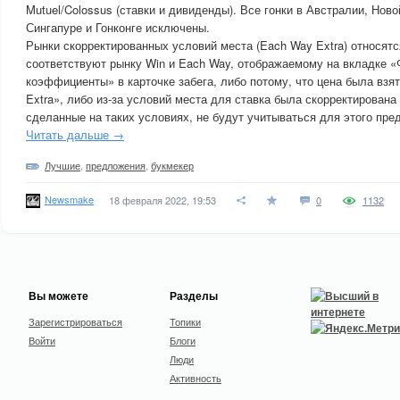
Mutuel/Colossus (ставки и дивиденды). Все гонки в Австралии, Нов
Сингапуре и Гонконге исключены.
Рынки скорректированных условий места (Each Way Extra) относятс
соответствуют рынку Win и Each Way, отображаемому на вкладке 
коэффициенты» в карточке забега, либо потому, что цена была взя
Extra», либо из-за условий места для ставка была скорректирована 
сделанные на таких условиях, не будут учитываться для этого пре
Читать дальше →
Лучшие
,
предложения
,
букмекер
Newsmake
18 февраля 2022, 19:53
0
1132
Вы можете
Разделы
Зарегистрироваться
Топики
Войти
Блоги
Люди
Активность