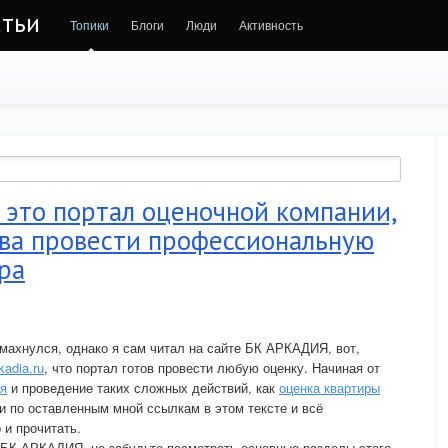
атьи
Топики
Блоги
Люди
Активность
 это портал оценочной компании,
ова провести профессиональную
ра
махнулся, однако я сам читал на сайте БК АРКАДИЯ, вот,
kadia.ru
, что портал готов провести любую оценку. Начиная от
ля
и проведение таких сложных действий, как
оценка квартиры
и по оставленным мной ссылкам в этом тексте и всё
 и прочитать.
 БК АРКАДИЯ, не забудьте посмотреть основные разделы этого