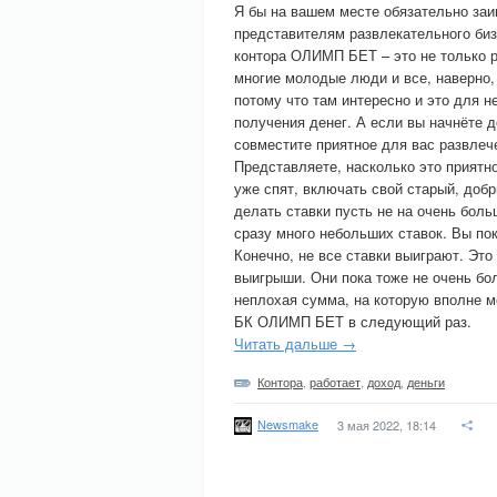
Я бы на вашем месте обязательно заи
представителям развлекательного бизн
контора ОЛИМП БЕТ – это не только р
многие молодые люди и все, наверно, 
потому что там интересно и это для н
получения денег. А если вы начнёте 
совместите приятное для вас развлеч
Представляете, насколько это приятно
уже спят, включать свой старый, доб
делать ставки пусть не на очень боль
сразу много небольших ставок. Вы пок
Конечно, не все ставки выиграют. Это
выигрыши. Они пока тоже не очень бол
неплохая сумма, на которую вполне м
БК ОЛИМП БЕТ в следующий раз.
Читать дальше →
Контора
,
работает
,
доход
,
деньги
Newsmake
3 мая 2022, 18:14