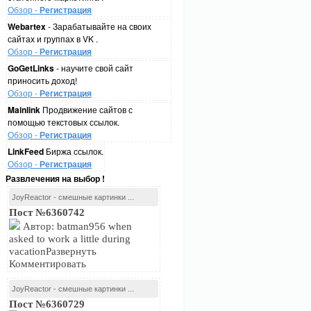
Обзор -
Регистрация
Webartex
- Зарабатывайте на своих
сайтах и группах в VK .
Обзор -
Регистрация
GoGetLinks
- научите свой сайт
приносить доход!
Обзор -
Регистрация
Mainlink
Продвижение сайтов с
помощью текстовых ссылок.
Обзор -
Регистрация
LinkFeed
Биржа ссылок.
Обзор -
Регистрация
Развлечения на выбор !
JoyReactor - смешные картинки ...
Пост №6360742
Автор: batman956 when
asked to work a little during
vacationРазвернуть
Комментировать
JoyReactor - смешные картинки ...
Пост №6360729