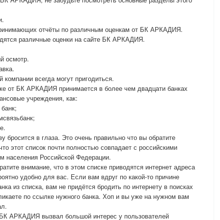
и.
 принимающих отчёты по различным оценкам от БК АРКАДИЯ.
водятся различные оценки на сайте БК АРКАДИЯ.
й осмотр.
авка.
й компании всегда могут пригодиться.
нке от БК АРКАДИЯ принимается в более чем двадцати банках
ансовые учреждения, как:
 банк;
мсвязьбанк;
е.
зу бросится в глаза. Это очень правильно что вы обратите
 что этот список почти полностью совпадает с российскими
ем населения Российской Федерации.
братите внимание, что в этом списке приводятся интернет адреса
оятно удобно для вас. Если вам вдруг по какой-то причине
нка из списка, вам не придётся бродить по интернету в поисках
ликаете по ссылке нужного банка. Хоп и вы уже на нужном вам
ал.
л БК АРКАДИЯ вызвал большой интерес у пользователей