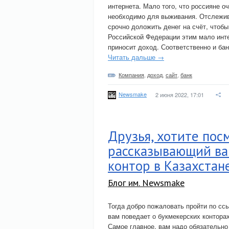
интернета. Мало того, что россияне о
необходимо для выживания. Отслежива
срочно доложить денег на счёт, чтоб
Российской Федерации этим мало инте
приносит доход. Соответственно и бан
Читать дальше →
Компания
,
доход
,
сайт
,
банк
Newsmake
2 июня 2022, 17:01
Друзья, хотите пос
рассказывающий ва
контор в Казахстан
Блог им. Newsmake
Тогда добро пожаловать пройти по сс
вам поведает о букмекерских контора
Самое главное, вам надо обязательно