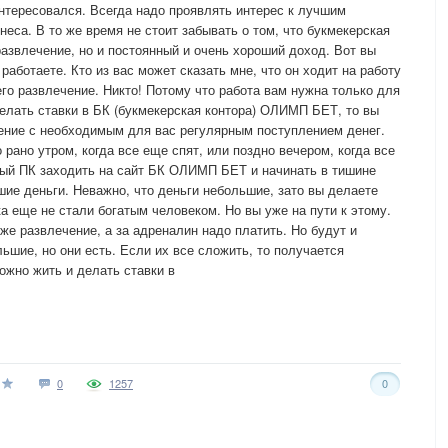
нтересовался. Всегда надо проявлять интерес к лучшим
еса. В то же время не стоит забывать о том, что букмекерская
азвлечение, но и постоянный и очень хороший доход. Вот вы
работаете. Кто из вас может сказать мне, что он ходит на работу
его развлечение. Никто! Потому что работа вам нужна только для
делать ставки в БК (букмекерская контора) ОЛИМП БЕТ, то вы
ение с необходимым для вас регулярным поступлением денег.
 рано утром, когда все еще спят, или поздно вечером, когда все
рый ПК заходить на сайт БК ОЛИМП БЕТ и начинать в тишине
шие деньги. Неважно, что деньги небольшие, зато вы делаете
а еще не стали богатым человеком. Но вы уже на пути к этому.
 же развлечение, а за адреналин надо платить. Но будут и
ьшие, но они есть. Если их все сложить, то получается
ожно жить и делать ставки в
0
1257
0