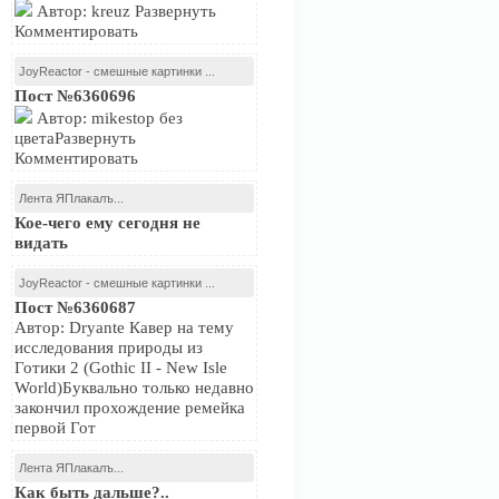
Автор: kreuz Развернуть
Комментировать
JoyReactor - смешные картинки ...
Пост №6360696
Автор: mikestop без
цветаРазвернуть
Комментировать
Лента ЯПлакалъ...
Кое-чего ему сегодня не
видать
JoyReactor - смешные картинки ...
Пост №6360687
Автор: Dryante Кавер на тему
исследования природы из
Готики 2 (Gothic II - New Isle
World)Буквально только недавно
закончил прохождение ремейка
первой Гот
Лента ЯПлакалъ...
Как быть дальше?..