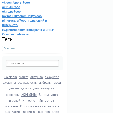
vk.com/sport_7ooo
ok.ru/ru7ooo
ok.ru/pc7ooo
my.mail.ru/community/7ooo/
pinterest.ru/7ooo_ru/высший-в-
интернете/
ru.pinterest.com/cetkijpk/пк-и-игры/
Ссылки thehole.ru
Теги
Все теги
Lolzteam
Market
аккаунта
аккаунтов
аккаунты
возможность
выбрать
город
деньги
дизайн
дом
женщина
жизнь
Зачем
женщины
Игра
Интернет-
игровой
Интернет
магазин
Использование
казино
Как
Какие
картинка
квартира
Киев