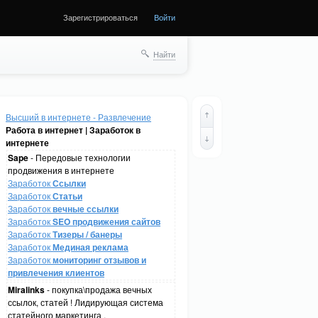
Зарегистрироваться
Войти
Найти
Высший в интернете - Развлечение
Работа в интернет | Заработок в
интернете
Sape
- Передовые технологии
продвижения в интернете
Заработок
Ссылки
Заработок
Статьи
Заработок
вечные ссылки
Заработок
SEO продвижения сайтов
Заработок
Тизеры / банеры
Заработок
Мединая реклама
Заработок
мониторинг отзывов и
привлечения клиентов
Miralinks
- покупка\продажа вечных
ссылок, статей ! Лидирующая система
статейного маркетинга .