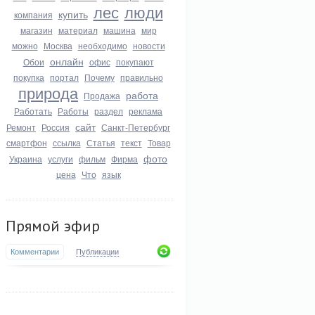
лес
люди
купить
компания
магазин
материал
машина
мир
можно
Москва
необходимо
новости
онлайн
Обои
офис
покупают
покупка
портал
Почему
правильно
природа
работа
Продажа
Работать
Работы
раздел
реклама
сайт
Ремонт
Россия
Санкт-Петербург
смартфон
ссылка
Статья
текст
Товар
фото
Украина
услуги
фильм
Фирма
цена
Что
язык
Прямой эфир
Комментарии
Публикации