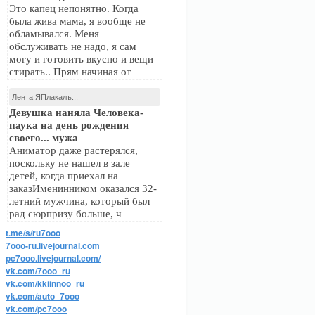
Это капец непонятно. Когда
была жива мама, я вообще не
обламывался. Меня
обслуживать не надо, я сам
могу и готовить вкусно и вещи
стирать.. Прям начиная от
Лента ЯПлакалъ...
Девушка наняла Человека-
паука на день рождения
своего... мужа
Аниматор даже растерялся,
поскольку не нашел в зале
детей, когда приехал на
заказИменинником оказался 32-
летний мужчина, который был
рад сюрпризу больше, ч
t.me/s/ru7ooo
7ooo-ru.livejournal.com
pc7ooo.livejournal.com/
vk.com/7ooo_ru
vk.com/kkiinnoo_ru
vk.com/auto_7ooo
vk.com/pc7ooo