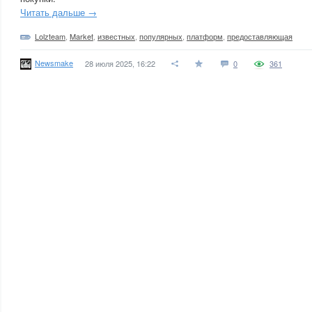
Читать дальше →
Lolzteam
,
Market
,
известных
,
популярных
,
платформ
,
предоставляющая
Newsmake
28 июля 2025, 16:22
0
361