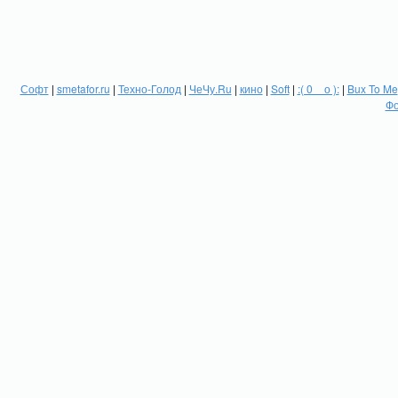
Софт
|
smetafor.ru
|
Техно-Голод
|
ЧеЧу.Ru
|
кино
|
Soft
|
:( 0 _ о ):
|
Bux To Me
Фо