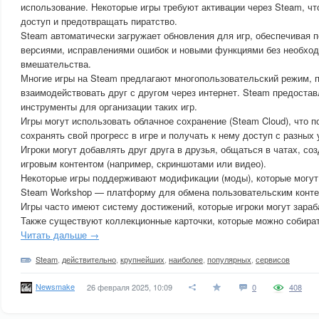
использование. Некоторые игры требуют активации через Steam, чт
доступ и предотвращать пиратство.
Steam автоматически загружает обновления для игр, обеспечивая 
версиями, исправлениями ошибок и новыми функциями без необход
вмешательства.
Многие игры на Steam предлагают многопользовательский режим, 
взаимодействовать друг с другом через интернет. Steam предостав
инструменты для организации таких игр.
Игры могут использовать облачное сохранение (Steam Cloud), что 
сохранять свой прогресс в игре и получать к нему доступ с разных 
Игроки могут добавлять друг друга в друзья, общаться в чатах, со
игровым контентом (например, скриншотами или видео).
Некоторые игры поддерживают модификации (моды), которые могут
Steam Workshop — платформу для обмена пользовательским конте
Игры часто имеют систему достижений, которые игроки могут зараб
Также существуют коллекционные карточки, которые можно собират
Читать дальше →
Steam
,
действительно
,
крупнейших
,
наиболее
,
популярных
,
сервисов
Newsmake
26 февраля 2025, 10:09
0
408