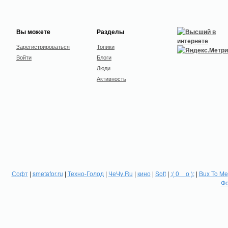
Вы можете
Разделы
Зарегистрироваться
Топики
Войти
Блоги
Люди
Активность
Софт
|
smetafor.ru
|
Техно-Голод
|
ЧеЧу.Ru
|
кино
|
Soft
|
:( 0 _ о ):
|
Bux To Me
Фо