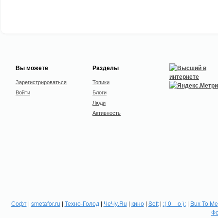
Вы можете
Разделы
Зарегистрироваться
Топики
Войти
Блоги
Люди
Активность
Софт
|
smetafor.ru
|
Техно-Голод
|
ЧеЧу.Ru
|
кино
|
Soft
|
:( 0 _ о ):
|
Bux To Me
Фо