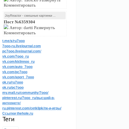
Автор: Yaoicko Развернуть
Комментировать
JoyReactor - смешные картинки ...
Пост №6359304
Автор: dartti Развернуть
Комментировать
t.me/s/ru7ooo
7ooo-ru.livejournal.com
pc7ooo.livejournal.com/
vk.com/7ooo_ru
vk.com/kkiinnoo_ru
vk.com/auto_7ooo
vk.com/pc7ooo
vk.com/sport_7ooo
ok.ru/ru7ooo
ok.ru/pc7ooo
my.mail.ru/community/7ooo/
pinterest.ru/7ooo_ru/высший-в-
интернете/
ru.pinterest.com/cetkijpk/пк-и-игры/
Ссылки thehole.ru
Теги