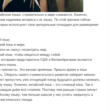
ийском языке, стремительно в мире снижается. Конечно,
ким падением интереса к их языку. По этой причине сейчас
оторые используют свои центральные площадки для размещения
й язык;
кий язык в мире;
дети не смогут посмотреть мир;
кий язык, чтобы общаться между собой.
и, которыми представители США и Великобритании пытаются
ого языка.
 лингвисты. Это вечная проблема. Пришло время и язык
ь. Обороты своего стремительного развития набирает именно
хочет пропустить уже отходящий поезд будущего должны начинать
у языку. Конечно, китайский язык – это сложный язык. Так и
 каждым днём всё сложнее. Поэтому чем раньше страны начнут
йскому языку, тем больше шансов у них успеть запрыгнуть в
гвистического поезда.