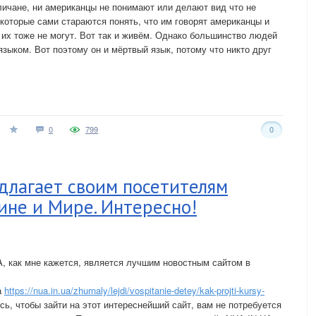
гличане, ни американцы не понимают или делают вид что не
 которые сами стараются понять, что им говорят американцы и
 их тоже не могут. Вот так и живём. Однако большинство людей
зыком. Вот поэтому он и мёртвый язык, потому что никто друг
0
799
0
длагает своим посетителям
ине и Мире. Интересно!
A, как мне кажется, является лучшим новостным сайтом в
а
https://nua.in.ua/zhurnaly/lejdi/vospitanie-detey/kak-projti-kursy-
сь, чтобы зайти на этот интереснейший сайт, вам не потребуется