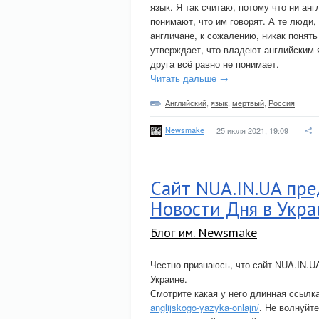
язык. Я так считаю, потому что ни ан
понимают, что им говорят. А те люди,
англичане, к сожалению, никак понять
утверждает, что владеют английским я
друга всё равно не понимает.
Читать дальше →
Английский
,
язык
,
мертвый
,
Россия
Newsmake
25 июля 2021, 19:09
Сайт NUA.IN.UA пре
Новости Дня в Укра
Блог им. Newsmake
Честно признаюсь, что сайт NUA.IN.U
Украине.
Смотрите какая у него длинная ссылк
anglijskogo-yazyka-onlajn/
. Не волнуйте