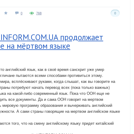
0
768
0
ZINFORM.COM.UA продолжает
е на мёртвом языке
то английский язык, как в своё время санскрит уже умер
нгличане пытаются всеми способами противиться этому.
 мира, всплёскивают руками, когда слышат, как вы говорите на
траны потребуют начать перевод всех (пока только важных)
зыка на какой-либо современный язык. Пока что ООН еще не
дить все документы. Да и сама ООН говорит на мертвом
ь мировую программу образования и вычеркивать английский
нужности. А сами страны говорящие на мертвом английском языке
тся того, что на смену английскому языку придет китайский