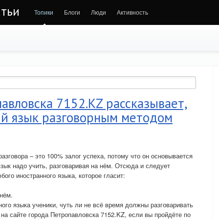
атьи
Топики
Блоги
Люди
Активность
авловска 7152.KZ рассказывает,
ий язык разговорным методом
азговора – это 100% залог успеха, потому что он основывается
язык надо учить, разговаривая на нём. Отсюда и следует
ого иностранного языка, которое гласит:
 нём.
ого языка ученики, чуть ли не всё время должны разговаривать
 на сайте города Петропавловска 7152.KZ, если вы пройдёте по