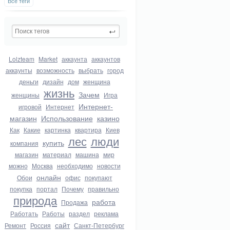
Все теги
Lolzteam
Market
аккаунта
аккаунтов
аккаунты
возможность
выбрать
город
деньги
дизайн
дом
женщина
жизнь
Зачем
женщины
Игра
Интернет-
игровой
Интернет
магазин
Использование
казино
Как
Какие
картинка
квартира
Киев
лес
люди
купить
компания
магазин
материал
машина
мир
можно
Москва
необходимо
новости
онлайн
Обои
офис
покупают
покупка
портал
Почему
правильно
природа
работа
Продажа
Работать
Работы
раздел
реклама
сайт
Ремонт
Россия
Санкт-Петербург