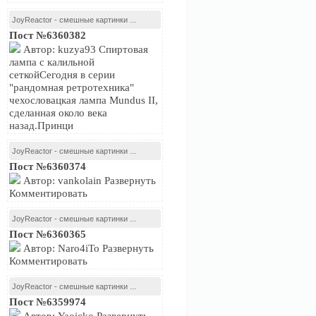
JoyReactor - смешные картинки ...
Пост №6360382
Автор: kuzya93 Спиртовая
лампа с калильной
сеткойСегодня в серии
"рандомная ретротехника"
чехословацкая лампа Mundus II,
сделанная около века
назад.Принци
JoyReactor - смешные картинки ...
Пост №6360374
Автор: vankolain Развернуть
Комментировать
JoyReactor - смешные картинки ...
Пост №6360365
Автор: Naro4iTo Развернуть
Комментировать
JoyReactor - смешные картинки ...
Пост №6359974