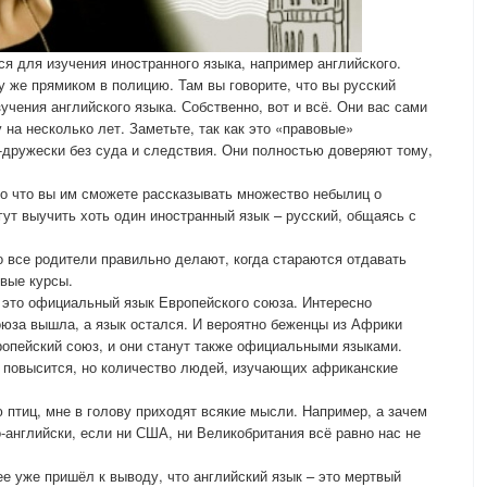
я для изучения иностранного языка, например английского.
 же прямиком в полицию. Там вы говорите, что вы русский
учения английского языка. Собственно, вот и всё. Они вас сами
на несколько лет. Заметьте, так как это «правовые»
-дружески без суда и следствия. Они полностью доверяют тому,
о что вы им сможете рассказывать множество небылиц о
гут выучить хоть один иностранный язык – русский, общаясь с
о все родители правильно делают, когда стараются отдавать
вые курсы.
– это официальный язык Европейского союза. Интересно
юза вышла, а язык остался. И вероятно беженцы из Африки
ропейский союз, и они станут также официальными языками.
 повысится, но количество людей, изучающих африканские
ю птиц, мне в голову приходят всякие мысли. Например, а зачем
-английски, если ни США, ни Великобритания всё равно нас не
ее уже пришёл к выводу, что английский язык – это мертвый