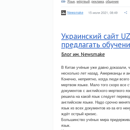
Язык
,
мёртвый
,
реклама
,
общение
Newsmake
15 июля 2021, 08:49
Украинский сайт U
предлагать обучени
Блог им. Newsmake
В Китае учёные уже давно доказали, ч
несколько лет назад. Американцы и а
Конечно, неприятно, когда люди всего
мертвом языке. Мало того скоро все с
документов с английского мертвого я
решила на какой язык следует перево
английском языке. Надо срочно менят
язык из всех документов из-за его не
ждёт острый кризис.
Большинство учёных мира придерживаю
язык.