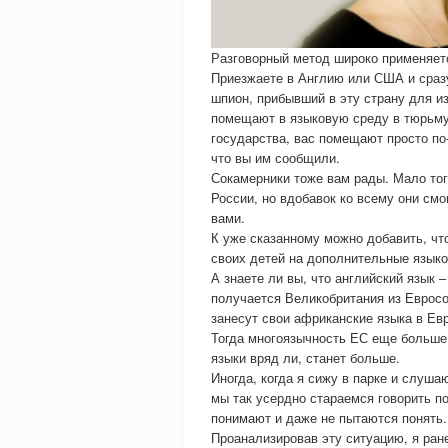
Разговорный метод широко применяетс
Приезжаете в Англию или США и сразу
шпион, прибывший в эту страну для из
помещают в языковую среду в тюрьму 
государства, вас помещают просто по
что вы им сообщили.
Сокамерники тоже вам рады. Мало тог
России, но вдобавок ко всему они смо
вами.
К уже сказанному можно добавить, чт
своих детей на дополнительные языко
А знаете ли вы, что английский язык 
получается Великобритания из Евросо
занесут свои африканские языка в Ев
Тогда многоязычность ЕС еще больше
языки вряд ли, станет больше.
Иногда, когда я сижу в парке и слуша
мы так усердно стараемся говорить по
понимают и даже не пытаются понять.
Проанализировав эту ситуацию, я ран