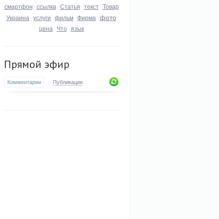
смартфон
ссылка
Статья
текст
Товар
фото
Украина
услуги
фильм
Фирма
цена
Что
язык
Прямой эфир
Комментарии
Публикации