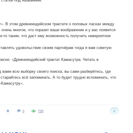
у». В этом древнеиндийском трактате о половых ласках между
очень многое, что поразит ваше воображение и у вас появится
м-то таким, что даст ему возможность получить невероятное
ставлять удовольствие своим партнёрам тогда я вам советую
оиске: «Древнеиндийский трактат Камасутра. Читать в
д вами всю выборку своего поиска, вы сами разберётесь, где
 старайтесь всё запоминать. А то будет трудно вспоминать, что
 «Камасутру».
0
729
0