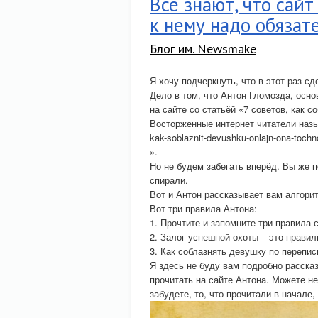
Все знают, что сай
к нему надо обязат
Блог им. Newsmake
Я хочу подчеркнуть, что в этот раз сд
Дело в том, что Антон Гломозда, осн
на сайте со статьёй «7 советов, как 
Восторженные интернет читатели назыв
kak-soblaznit-devushku-onlajn-ona-toch
».
Но не будем забегать вперёд. Вы же п
спирали.
Вот и Антон рассказывает вам алгорит
Вот три правила Антона:
1. Прочтите и запомните три правила
2. Залог успешной охоты – это правил
3. Как соблазнять девушку по перепис
Я здесь не буду вам подробно рассказ
прочитать на сайте Антона. Можете н
забудете, то, что прочитали в начале,