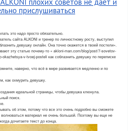
т ALKONI плохих советов не даёт и
ельно прислушиваться
елать это надо просто обязательно.
ователь сайта ALKONI и тренер по личностному росту, выступил
соблазнить девушку онлайн. Она точно окажется в твоей постели».
ают эту статью почему-то « akloni-man.com/blog/post/7-sovetov-
no-okazhetsya-v-tvoej-posteli как соблазнить девушку по переписке
омните, наверно, что всё в мире развивается медленно и по
м, как охмурить девушку.
 создания идеальной страницы, чтобы девушка клюнула.
ьный поиск.
ке.
ывать об этом, потому что все это очень подробно вы сможете
е волноваться материал не очень большой. Поэтому вы еще не
 когда дочитаете текст до конца.