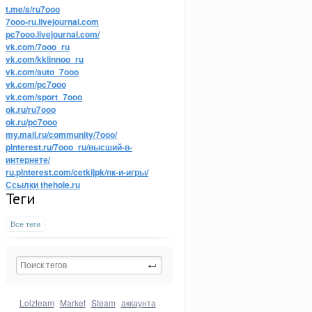
t.me/s/ru7ooo
7ooo-ru.livejournal.com
pc7ooo.livejournal.com/
vk.com/7ooo_ru
vk.com/kkiinnoo_ru
vk.com/auto_7ooo
vk.com/pc7ooo
vk.com/sport_7ooo
ok.ru/ru7ooo
ok.ru/pc7ooo
my.mail.ru/community/7ooo/
pinterest.ru/7ooo_ru/высший-в-
интернете/
ru.pinterest.com/cetkijpk/пк-и-игры/
Ссылки thehole.ru
Теги
Все теги
Lolzteam
Market
Steam
аккаунта