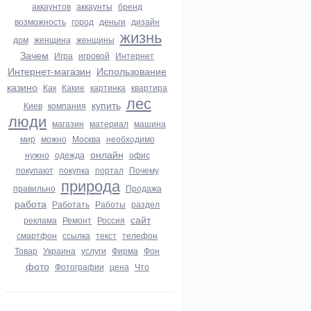
аккаунтов
аккаунты
бренд
возможность
город
деньги
дизайн
жизнь
дом
женщина
женщины
Зачем
Игра
игровой
Интернет
Интернет-магазин
Использование
казино
Как
Какие
картинка
квартира
лес
купить
Киев
компания
люди
магазин
материал
машина
мир
можно
Москва
необходимо
онлайн
нужно
одежда
офис
покупают
покупка
портал
Почему
природа
правильно
Продажа
работа
Работать
Работы
раздел
сайт
реклама
Ремонт
Россия
смартфон
ссылка
текст
телефон
Товар
Украина
услуги
Фирма
Фон
фото
Фотографии
цена
Что