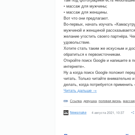
• массаж для мужчины;
• массаж для женщины.
Вот что они предлагают.
Во-первых, начать изучать «Камасутр
мужчиной и женщиной рассказывается 
желание угостить своего партнёра. Че
удовольствие.
Хотите стать таким же искусным и до
обратиться к первоисточникам.
Откройте поиск Google и напишите в п
интернете».
Ну а когда поиск Google положит пере
читать. Только читайте внимательно и
делать, когда потребуется применить
Читать дальше →
Ссылка
,
девушка
,
половая жизнь
,
массаж
Newsmake
4 августа 2021, 10:37