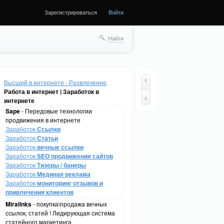
Зарегистрироваться
Войти
Найти
Высший в интернете - Развлечение
Работа в интернет | Заработок в
интернете
Sape
- Передовые технологии
продвижения в интернете
Заработок
Ссылки
Заработок
Статьи
Заработок
вечные ссылки
Заработок
SEO продвижения сайтов
Заработок
Тизеры / банеры
Заработок
Мединая реклама
Заработок
мониторинг отзывов и
привлечения клиентов
Miralinks
- покупка\продажа вечных
ссылок, статей ! Лидирующая система
статейного маркетинга .