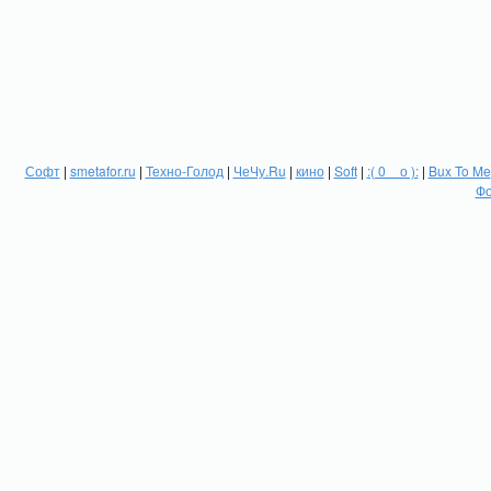
Софт
|
smetafor.ru
|
Техно-Голод
|
ЧеЧу.Ru
|
кино
|
Soft
|
:( 0 _ о ):
|
Bux To Me
Фо