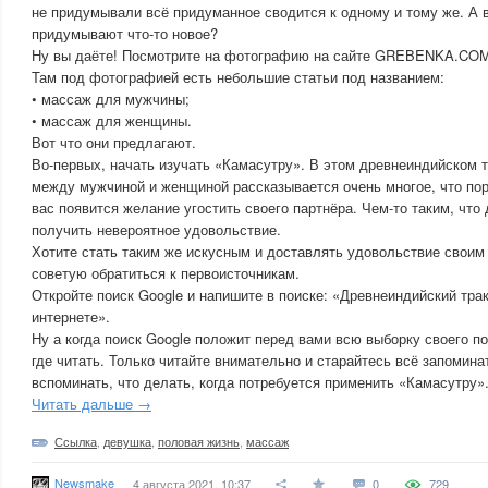
не придумывали всё придуманное сводится к одному и тому же. А 
придумывают что-то новое?
Ну вы даёте! Посмотрите на фотографию на сайте GREBENKA.COM
Там под фотографией есть небольшие статьи под названием:
• массаж для мужчины;
• массаж для женщины.
Вот что они предлагают.
Во-первых, начать изучать «Камасутру». В этом древнеиндийском т
между мужчиной и женщиной рассказывается очень многое, что пор
вас появится желание угостить своего партнёра. Чем-то таким, что
получить невероятное удовольствие.
Хотите стать таким же искусным и доставлять удовольствие своим 
советую обратиться к первоисточникам.
Откройте поиск Google и напишите в поиске: «Древнеиндийский трак
интернете».
Ну а когда поиск Google положит перед вами всю выборку своего по
где читать. Только читайте внимательно и старайтесь всё запомина
вспоминать, что делать, когда потребуется применить «Камасутру»
Читать дальше →
Ссылка
,
девушка
,
половая жизнь
,
массаж
Newsmake
4 августа 2021, 10:37
0
729