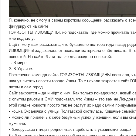
Я, конечно, не смогу в своём коротком сообщении рассказать о все
фигурируют на сайте
ГОРИЗОНТЫ ИЗЮМЩИНЫ, но подсказать, где можно прочитать так
мне под силу.
Ещё я могу вам рассказать, что буквально полтора года назад р
ИЗЮМЩИНЫ задыхалась от нехватки материала о чём писать. В го
новостей. На сайте были только два раздела новостей:
1. В мире.
2. В Украине.
Постепенно команда сайта ГОРИЗОНТЫ ИЗЮМЩИНЫ осознала, что,
начнут писать новости города Изюм. То с начала закроется са
потом и сам город.
Сайт закроется – да и чёрт с ним. Как только понадобится, новый с
с опытом работы в СМИ подсказал, что Изюм – это вам не Лондон 
этой грядке новости просто так не растут их надо самим придумыв
• кошка Оксаночка с улицы Полтавской окотилась. Кошачье семейст
• можно ли привлечь к себе безумный успех у женщин, если вы си
мужчина;
• белорусские птицы предпочитают щебетать в украинских рощах.
Любое такое информационное сообщение сопровождалось фотографи