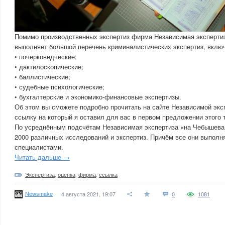
Помимо производственных экспертиз фирма Независимая эксперти
выполняет большой перечень криминалистических экспертиз, вклю
• почерковедческие;
• дактилоскопические;
• баллистические;
• судебные психологические;
• бухгалтерские и экономико-финансовые экспертизы.
Об этом вы сможете подробно прочитать на сайте Независимой эк
ссылку на который я оставил для вас в первом предложении этого т
По усреднённым подсчётам Независимая экспертиза «на Чебышева»
2000 различных исследований и экспертиз. Причём все они выпол
специалистами.
Читать дальше →
Экспертиза
,
оценка
,
фирма
,
ссылка
Newsmake
4 августа 2021, 19:07
0
1081