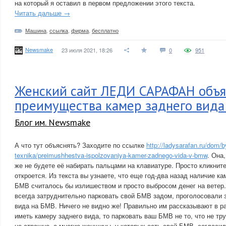
на который я оставил в первом предложении этого текста.
Читать дальше →
Машина
,
ссылка
,
фирма
,
бесплатно
Newsmake
23 июля 2021, 18:26
0
951
Женский сайт ЛЕДИ САРАФАН объя
преимущества камер заднего вида
Блог им. Newsmake
А что тут объяснять? Заходите по ссылке
http://ladysarafan.ru/dom/
texnika/preimushhestva-ispolzovaniya-kamer-zadnego-vida-v-bmw
. Она
же не будете её набирать пальцами на клавиатуре. Просто кликните
откроется. Из текста вы узнаете, что еще год-два назад наличие к
БМВ считалось бы излишеством и просто выбросом денег на ветер
всегда затруднительно парковать свой БМВ задом, проголосовали з
вида на БМВ. Ничего не видно же! Правильно им рассказывают в ра
иметь камеру заднего вида, то парковать ваш БМВ не то, что не тр
не страшно, а многие женщины, у которых есть свой БМВ, согласили