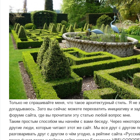
Только не спрашивайте меня, что такое архитектурный стиль. Я не 
догадываюсь. Зато вы сейчас можете перехватить инициативу и зад
форуме сайта, где вы прочитали эту статью любой вопрос мне.
Таким простым способом мы начнём с вами беседу. Через некотор
другие люди, которые читают этот же сайт. Мы все друг с другом 
разговаривать друг с другом о чём угодно, а рейтинг сайта «Русски
также будет расти и рейтинг сайта города Белгорода VBELGOROD