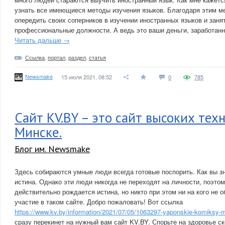
узнать все имеющиеся методы изучения языков. Благодаря этим м
опередить своих соперников в изучении иностранных языков и заня
профессиональные должности. А ведь это ваши деньги, заработан
Читать дальше →
Ссылка
,
портал
,
раздел
,
статья
Newsmake
15 июля 2021, 08:52
0
785
Сайт KV.BY – это сайт высоких тех
Минске.
Блог им. Newsmake
Здесь собираются умные люди всегда готовые поспорить. Как вы з
истина. Однако эти люди никогда не переходят на личности, поэтом
действительно рождается истина, но никто при этом ни на кого не 
участие в таком сайте. Добро пожаловать! Вот ссылка
https://www.kv.by/information/2021/07/05/1063297-yaponskie-komiksy-
сразу перекинет на нужный вам сайт KV.BY. Спорьте на здоровье ск