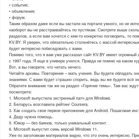
• события;
• объявления;
• форум.
Таким образом даже если вы застали на портале умного, но не инт
наоборот вы не расстраивайтесь по пустякам. Смотрите выше сколь
разделов, а если вам хочется с кем-то конкретно поговорить, то п
KV.BY. Я уверен, что обязательно столкнётесь с массой интересн
будет интересно побеседовать с вами.
Помимо того, что я вам уже рассказал сайт KV.BY имеет огромный 
с 1997 года. Я еще в универе учился. Правда не помню на каком ку
Вот, а вы говорите, что читать нечего.
Читайте архивы. Повторение – мать учения. Вы будете обладать э
знаниями. С вами будет страшно спорить, ведь вы же будете всё зн
Обратите внимание так же на раздел «Горячие темы». Там вас жду
посмотрите:
1. Microsoft выпустила экстренный патч для Windows.
2. Беларусь возглавила рейтинг Coursera.
3. Как создать свое первое приложение для Android. Пошаговая инс
4. Деду нужна помощь.
5. Юмор — без баянов, только уникальный контент.
6. Microsoft выпустит семь версий Windows 11.
Уже по заголовкам материалов видно, что это очень интересно. Пр