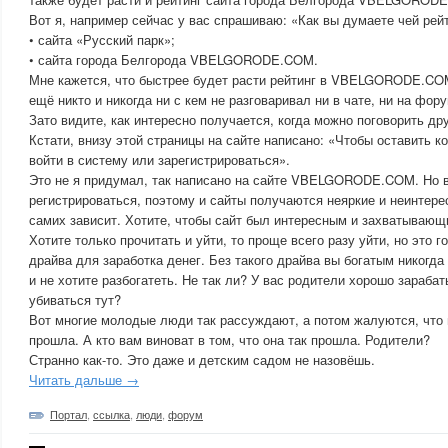
Вот я, например сейчас у вас спрашиваю: «Как вы думаете чей рейт
• сайта «Русский парк»;
• сайта города Белгорода VBELGORODE.COM.
Мне кажется, что быстрее будет расти рейтинг в VBELGORODE.COM
ещё никто и никогда ни с кем не разговаривал ни в чате, ни на фо
Зато видите, как интересно получается, когда можно поговорить дру
Кстати, внизу этой страницы на сайте написано: «Чтобы оставить 
войти в систему или зарегистрироваться».
Это не я придумал, так написано на сайте VBELGORODE.COM. Но 
регистрироваться, поэтому и сайты получаются неяркие и неинтере
самих зависит. Хотите, чтобы сайт был интересным и захватывающ
Хотите только прочитать и уйти, то проще всего разу уйти, но это го
драйва для заработка денег. Без такого драйва вы богатым никогда 
и не хотите разбогатеть. Не так ли? У вас родители хорошо зараба
убиваться тут?
Вот многие молодые люди так рассуждают, а потом жалуются, что
прошла. А кто вам виноват в том, что она так прошла. Родители?
Странно как-то. Это даже и детским садом не назовёшь.
Читать дальше →
Портал
,
ссылка
,
люди
,
форум