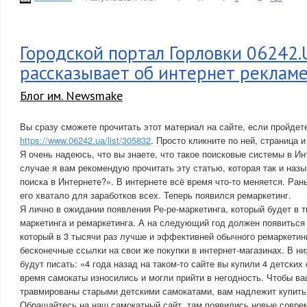
Городской портал Горловки 06242.
рассказывает об интернет рекламе
Блог им. Newsmake
Вы сразу сможете прочитать этот материал на сайте, если пройдет
https://www.06242.ua/list/305832
. Просто кликните по ней, страница и
Я очень надеюсь, что вы знаете, что такое поисковые системы в И
случае я вам рекомендую прочитать эту статью, которая так и наз
поиска в Интернете?». В интернете всё время что-то меняется. Ран
его хватало для заработков всех. Теперь появился ремаркетинг.
Я лично в ожидании появления Ре-ре-маркетинга, который будет в 
маркетинга и ремаркетинга. А на следующий год должен появиться
который в 3 тысячи раз лучше и эффективней обычного ремаркетин
бесконечные ссылки на свои же покупки в интернет-магазинах. В ни
будут писать: «4 года назад на таком-то сайте вы купили 4 детски
время самокаты износились и могли прийти в негодность. Чтобы ва
травмированы старыми детскими самокатами, вам надлежит купить
Обращайтесь на наш самокатный сайт, там появились новые совре