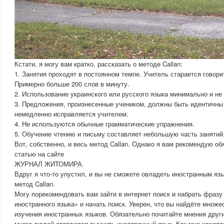
Кстати, я могу вам кратко, рассказать о методе Callan:
1. Занятия проходят в постоянном темпе. Учитель старается говори
Примерно больше 200 слов в минуту.
2. Использование украинского или русского языка минимально и н
3. Предложения, произнесенные учеником, должны быть идентичны
немедленно исправляется учителем.
4. Не используются обычные грамматические упражнения.
5. Обучение чтению и письму составляет небольшую часть занятий
Вот, собственно, и весь метод Callan. Однако я вам рекомендую о
статью на сайте
ЖУРНАЛ ЖИТОМИРА.
Вдруг я что-то упустил, и вы не сможете овладеть иностранным яз
метод Callan.
Могу порекомендовать вам зайти в интернет поиск и набрать фразу
иностранного языка» и начать поиск. Уверен, что вы найдёте множ
изучения иностранных языков. Обязательно почитайте мнения друг
много людей стараются выучить иностранный язык. Как мне кажетс